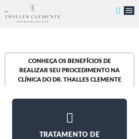
T
o
g
g
l
e
n
a
CONHEÇA OS BENEFÍCIOS DE
v
REALIZAR SEU PROCEDIMENTO NA
i
CLÍNICA DO DR. THALLES CLEMENTE
g
a
t
i
o
n
TRATAMENTO DE